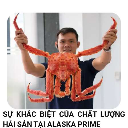
Đặt mua ngay Tôm hùm Alaska nguyên con size lớn hơn
1 kg tại Alaska Prime để nhận ưu đãi hấp dẫn!
Alaska Prime cam kết cung cấp sản phẩm tôm hùm
Alaska nguyên con size lớn hơn 1 kg chất lượng cao, có
nguồn gốc xuất xứ rõ ràng.
SỰ KHÁC BIỆT CỦA CHẤT LƯỢNG
HẢI SẢN TẠI ALASKA PRIME