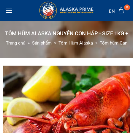
0
EN
TÔM HÙM ALASKA NGUYÊN CON HẤP - SIZE 1KG +
Trang chủ
Sản phẩm
Tôm Hùm Alaska
Tôm hùm Canad