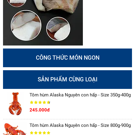
CÔNG THỨC MÓN NGON
SẢN PHẨM CÙNG LOẠI
Hãy chọn mua tôm hùm Alaska
tại Alaska Prime ngay!
Tôm hùm Alaska Nguyên con hấp - Size 350g-400g
245.000đ
Tôm hùm Alaska nguyên con size lớn hơn 1 kg là món ăn
thượng hạng, phù hợp cho những bữa tiệc gia đình, họp
Tôm hùm Alaska Nguyên con hấp - Size 800g-900g
mặt bạn bè. Hãy nhanh tay đặt mua sản phẩm để thưởng
thức hương vị thơm ngon, béo ngậy của tôm hùm Alaska.