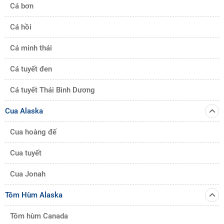
Cá bơn
ngon khác nhau như:
Cá hồi
Hấp:
Tôm hùm Alaska hấp là món ăn đơn giản nhưng giữ
được trọn vẹn hương vị của thịt tôm.
Cá minh thái
Nướng:
Tôm hùm Alaska nướng với bơ tỏi, phô mai,... là
Cá tuyết đen
món ăn thơm ngon, béo ngậy.
Lẩu:
Tôm hùm Alaska lẩu là món ăn hấp dẫn, thích hợp
Cá tuyết Thái Bình Dương
cho những bữa tiệc đông người.
Cua Alaska
Cua hoàng đế
Cua tuyết
Cua Jonah
Tôm Hùm Alaska
Tôm hùm Canada