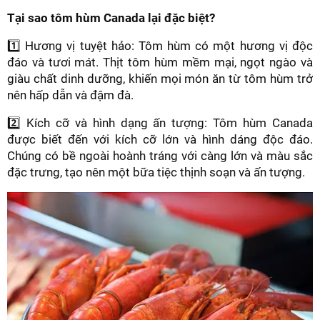
Tại sao tôm hùm Canada lại đặc biệt?
1️⃣ Hương vị tuyệt hảo: Tôm hùm có một hương vị độc
đáo và tươi mát. Thịt tôm hùm mềm mại, ngọt ngào và
giàu chất dinh dưỡng, khiến mọi món ăn từ tôm hùm trở
nên hấp dẫn và đậm đà.
2️⃣ Kích cỡ và hình dạng ấn tượng: Tôm hùm Canada
được biết đến với kích cỡ lớn và hình dáng độc đáo.
Chúng có bề ngoài hoành tráng với càng lớn và màu sắc
đặc trưng, tạo nên một bữa tiệc thịnh soạn và ấn tượng.