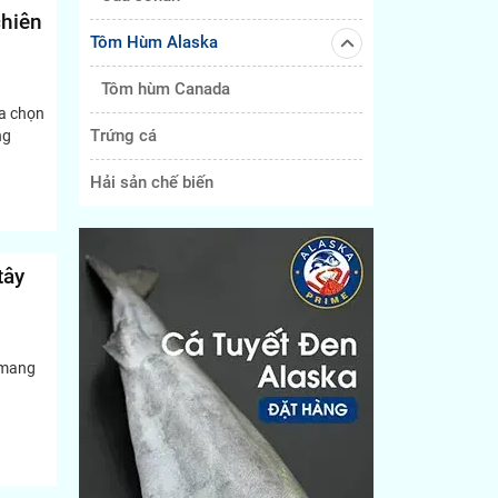
chiên
Tôm Hùm Alaska
Tôm hùm Canada
ựa chọn
Trứng cá
ng
Hải sản chế biến
tây
 mang