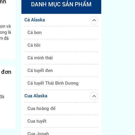
inh
DANH MỤC SẢN PHẨM
Cá Alaska
gon và
rong là
Cá bơn
ậm đà
Cá hồi
Cá minh thái
Cá tuyết đen
à đơn
Cá tuyết Thái Bình Dương
Cua Alaska
 đà
Cua hoàng đế
Cua tuyết
Cua Jonah