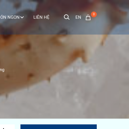
0
EN
ÓN NGON
LIÊN HỆ
ơng