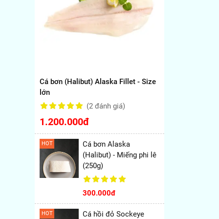
Cá bơn (Halibut) Alaska Fillet - Size
lớn
(2
đánh giá
)
1.200.000đ
Cá bơn Alaska
HOT
(Halibut) - Miếng phi lê
(250g)
300.000đ
Cá hồi đỏ Sockeye
HOT