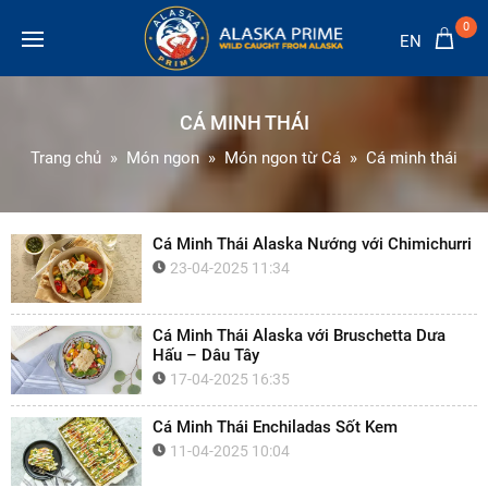
0
EN
CÁ MINH THÁI
Trang chủ
Món ngon
Món ngon từ Cá
Cá minh thái
Cá Minh Thái Alaska Nướng với Chimichurri
23-04-2025 11:34
Cá Minh Thái Alaska với Bruschetta Dưa
Hấu – Dâu Tây
17-04-2025 16:35
Cá Minh Thái Enchiladas Sốt Kem
11-04-2025 10:04