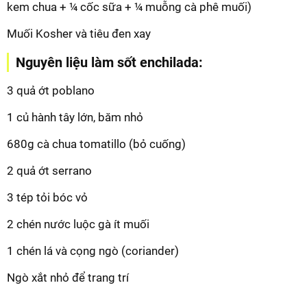
kem chua + ¼ cốc sữa + ¼ muỗng cà phê muối)
Muối Kosher và tiêu đen xay
Nguyên liệu làm sốt enchilada:
3 quả ớt poblano
1 củ hành tây lớn, băm nhỏ
680g cà chua tomatillo (bỏ cuống)
2 quả ớt serrano
3 tép tỏi bóc vỏ
2 chén nước luộc gà ít muối
1 chén lá và cọng ngò (coriander)
Ngò xắt nhỏ để trang trí