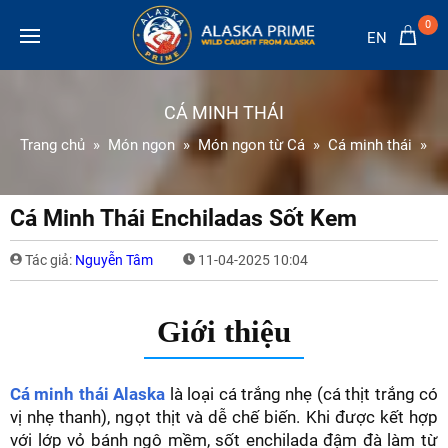
0
EN
CÁ MINH THÁI
Trang chủ
Món ngon
Món ngon từ Cá
Cá minh thái
C
Cá Minh Thái Enchiladas Sốt Kem
Tác giả:
Nguyễn Tâm
11-04-2025 10:04
Giới thiệu
Cá minh thái Alaska
là loại cá trắng nhẹ (cá thịt trắng có
vị nhẹ thanh), ngọt thịt và dễ chế biến. Khi được kết hợp
với lớp vỏ bánh ngô mềm, sốt enchilada đậm đà làm từ