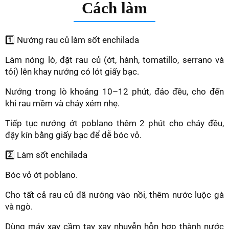
Cách làm
1️⃣ Nướng rau củ làm sốt enchilada
Làm nóng lò, đặt rau củ (ớt, hành, tomatillo, serrano và
tỏi) lên khay nướng có lót giấy bạc.
Nướng trong lò khoảng 10–12 phút, đảo đều, cho đến
khi rau mềm và cháy xém nhẹ.
Tiếp tục nướng ớt poblano thêm 2 phút cho cháy đều,
đậy kín bằng giấy bạc để dễ bóc vỏ.
2️⃣ Làm sốt enchilada
Bóc vỏ ớt poblano.
Cho tất cả rau củ đã nướng vào nồi, thêm nước luộc gà
và ngò.
Dùng máy xay cầm tay xay nhuyễn hỗn hợp thành nước