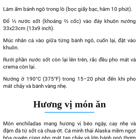
Làm ấm bánh ngô trong lò (bọc giấy bạc, hâm 10 phút).
Đổ ⅓ nước sốt (khoảng ⅔ cốc) vào đáy khuôn nướng
33x23cm (13x9 inch).
Múc nhân cá vào giữa từng bánh ngô, cuốn lại, đặt vào
khuôn.
Rưới phần nước sốt còn lại lên trên, rắc đều pho mát và
crema còn lại.
Nướng ở 190°C (375°F) trong 15–20 phút đến khi pho
mát chảy và bánh vàng nhẹ.
Hương vị món ăn
Món enchiladas mang hương vị béo ngậy, cay nhẹ và
đậm đà từ sốt cà chua-ớt. Cá minh thái Alaska mềm ngọt
hòa quyện cùng pho mát tan chảy và lớp bánh ngô thơm