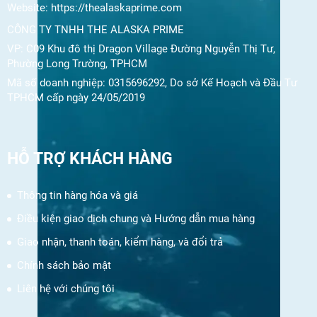
Website:
https://thealaskaprime.com
CÔNG TY TNHH THE ALASKA PRIME
VP: C09 Khu đô thị Dragon Village Đường Nguyễn Thị Tư,
Phường Long Trường, TPHCM
Mã số doanh nghiệp: 0315696292, Do sở Kế Hoạch và Đầu Tư
TPHCM cấp ngày 24/05/2019
HỖ TRỢ KHÁCH HÀNG
Thông tin hàng hóa và giá
Điều kiện giao dịch chung và Hướng dẫn mua hàng
Giao nhận, thanh toán, kiểm hàng, và đổi trả
Chính sách bảo mật
Liên hệ với chúng tôi