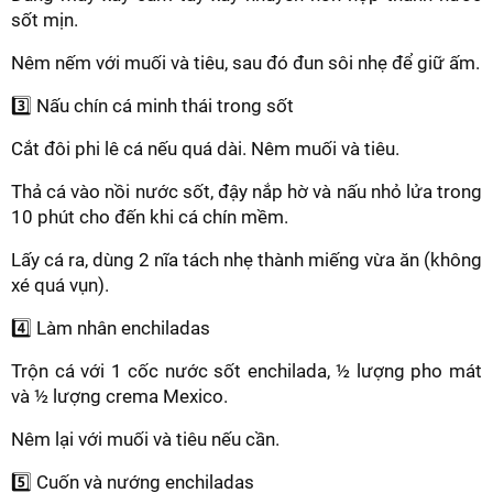
sốt mịn.
Nêm nếm với muối và tiêu, sau đó đun sôi nhẹ để giữ ấm.
3️⃣ Nấu chín cá minh thái trong sốt
Cắt đôi phi lê cá nếu quá dài. Nêm muối và tiêu.
Thả cá vào nồi nước sốt, đậy nắp hờ và nấu nhỏ lửa trong
10 phút cho đến khi cá chín mềm.
Lấy cá ra, dùng 2 nĩa tách nhẹ thành miếng vừa ăn (không
xé quá vụn).
4️⃣ Làm nhân enchiladas
Trộn cá với 1 cốc nước sốt enchilada, ½ lượng pho mát
và ½ lượng crema Mexico.
Nêm lại với muối và tiêu nếu cần.
5️⃣ Cuốn và nướng enchiladas