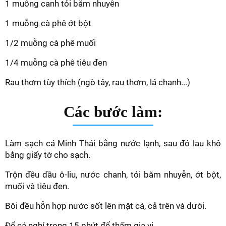
1 muỗng canh tỏi băm nhuyễn
1 muỗng cà phê ớt bột
1/2 muỗng cà phê muối
1/4 muỗng cà phê tiêu đen
Rau thơm tùy thích (ngò tây, rau thơm, lá chanh...)
Các bước làm:
Làm sạch cá Minh Thái bằng nước lạnh, sau đó lau khô
bằng giấy tờ cho sạch.
Trộn đều dầu ô-liu, nước chanh, tỏi băm nhuyễn, ớt bột,
muối và tiêu đen.
Bôi đều hỗn hợp nước sốt lên mặt cá, cả trên và dưới.
Để cá nghỉ trong 15 phút để thấm gia vị.