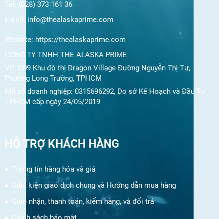
Tel: (028) 373 161 36
Email:
info@thealaskaprime.com
Website:
https://thealaskaprime.com
CÔNG TY TNHH THE ALASKA PRIME
VP: C09 Khu đô thị Dragon Village Đường Nguyễn Thị Tư,
Phường Long Trường, TPHCM
Mã số doanh nghiệp: 0315696292, Do sở Kế Hoạch và Đầu Tư
TPHCM cấp ngày 24/05/2019
HỖ TRỢ KHÁCH HÀNG
Thông tin hàng hóa và giá
Điều kiện giao dịch chung và Hướng dẫn mua hàng
Giao nhận, thanh toán, kiểm hàng, và đổi trả
Chính sách bảo mật