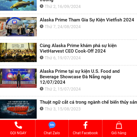
Thứ 2, 16/09/2024
Alaska Prime Tham Gia Sự Kiện Vietfish 2024
Thứ 7, 24/08/2024
Cùng Alaska Prime khám phá sự kiện
VietHarvest CEO Cook-Off 2024
Thứ 6, 19/07/2024
Alaska Prime tại sự kiện U.S. Food and
Beverage Showcase Đà Nẵng ngày
12/07/2024
Thứ 2, 15/07/2024
Thuật ngữ cắt cá trong ngành chế biến thủy sản
Thứ 3, 15/08/2023
Cải cầu vồng: Lợi ích dinh dưỡng và tác dụng
tuyệt vời cho sức khỏe
GỌI NGAY
Chat Zalo
Chat Facebook
Giỏ hàng