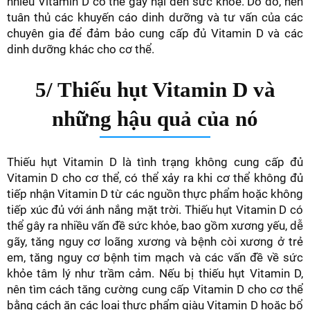
nhiều Vitamin D có thể gây hại đến sức khỏe. Do đó, nên
tuân thủ các khuyến cáo dinh dưỡng và tư vấn của các
chuyên gia để đảm bảo cung cấp đủ Vitamin D và các
dinh dưỡng khác cho cơ thể.
5/ Thiếu hụt Vitamin D và
những hậu quả của nó
Thiếu hụt Vitamin D là tình trạng không cung cấp đủ
Vitamin D cho cơ thể, có thể xảy ra khi cơ thể không đủ
tiếp nhận Vitamin D từ các nguồn thực phẩm hoặc không
tiếp xúc đủ với ánh nắng mặt trời. Thiếu hụt Vitamin D có
thể gây ra nhiều vấn đề sức khỏe, bao gồm xương yếu, dễ
gãy, tăng nguy cơ loãng xương và bệnh còi xương ở trẻ
em, tăng nguy cơ bệnh tim mạch và các vấn đề về sức
khỏe tâm lý như trầm cảm. Nếu bị thiếu hụt Vitamin D,
nên tìm cách tăng cường cung cấp Vitamin D cho cơ thể
bằng cách ăn các loại thực phẩm giàu Vitamin D hoặc bổ