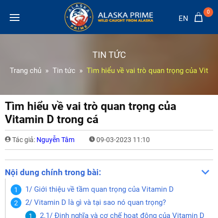
0
EN
TIN TỨC
Trang chủ
Tin tức
Tìm hiểu về vai trò quan trọng của Vitam
Tìm hiểu về vai trò quan trọng của
Vitamin D trong cá
Tác giả:
Nguyễn Tâm
09-03-2023 11:10
Nội dung chính trong bài:
1/ Giới thiệu về tầm quan trọng của Vitamin D
2/ Vitamin D là gì và tại sao nó quan trọng?
2.1/ Định nghĩa và cơ chế hoạt động của Vitamin D