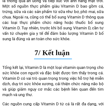
là thông qua ăn uống và tiếp xúc với ánh nắng mặt trời.
Một số nguồn thực phẩm giàu Vitamin D bao gồm cá,
trứng, sữa và các sản phẩm từ sữa như bơ, phô mai, sữa
chua. Ngoài ra, cũng có thể bổ sung Vitamin D thông qua
các loại thực phẩm chức năng hoặc thuốc bổ sung
Vitamin D. Tuy nhiên, trước khi bổ sung Vitamin D, cần tư
vấn từ chuyên gia y tế để đảm bảo lượng Vitamin D bổ
sung là đúng và an toàn cho sức khỏe.
7/ Kết luận
Tổng kết lại, Vitamin D là một loại vitamin quan trọng cho
sức khỏe con người và đặc biệt được tìm thấy trong cá.
Vitamin D có vai trò quan trọng trong việc hỗ trợ hệ miễn
dịch, duy trì sức khỏe xương, cải thiện chức năng não bộ
và giúp giảm nguy cơ mắc các bệnh liên quan đến tim
mạch và ung thư.
Các nguồn cung cấp Vitamin D từ cá là rất đa dạng, với