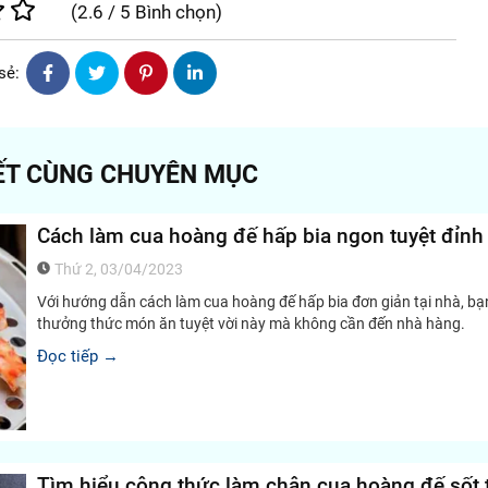
(
2.6
/
5
Bình chọn
)
sẻ:
IẾT CÙNG CHUYÊN MỤC
Cách làm cua hoàng đế hấp bia ngon tuyệt đỉnh
Thứ 2, 03/04/2023
Với hướng dẫn cách làm cua hoàng đế hấp bia đơn giản tại nhà, bạ
thưởng thức món ăn tuyệt vời này mà không cần đến nhà hàng.
Đọc tiếp →
Tìm hiểu công thức làm chân cua hoàng đế sốt 