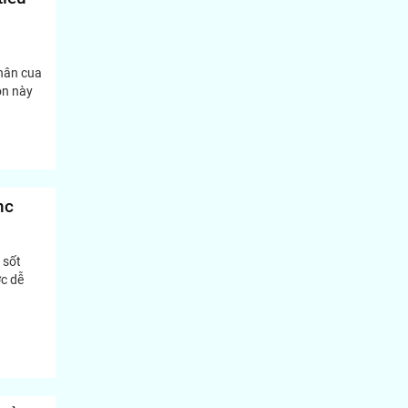
chân cua
on này
nc
 sốt
ớc dễ