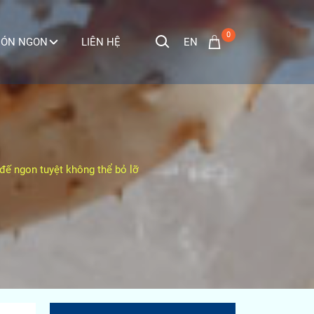
0
EN
ÓN NGON
LIÊN HỆ
đế ngon tuyệt không thể bỏ lỡ