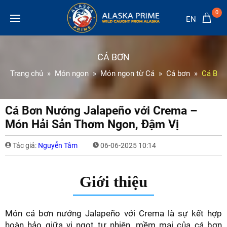
0
EN
CÁ BƠN
Trang chủ
Món ngon
Món ngon từ Cá
Cá bơn
Cá Bơn
Cá Bơn Nướng Jalapeño với Crema –
Món Hải Sản Thơm Ngon, Đậm Vị
Tác giả:
Nguyễn Tâm
06-06-2025 10:14
Giới thiệu
Món cá bơn nướng Jalapeño với Crema là sự kết hợp
hoàn hảo giữa vị ngọt tự nhiên, mềm mại của cá bơn