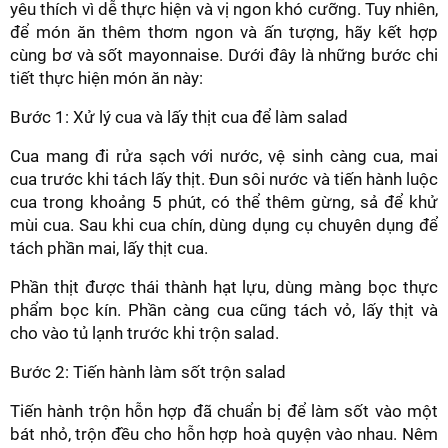
yêu thích vì dễ thực hiện và vị ngon khó cưỡng. Tuy nhiên,
để món ăn thêm thơm ngon và ấn tượng, hãy kết hợp
cùng bơ và sốt mayonnaise. Dưới đây là những bước chi
tiết thực hiện món ăn này:
Bước 1: Xử lý cua và lấy thịt cua để làm salad
Cua mang đi rửa sạch với nước, vệ sinh càng cua, mai
cua trước khi tách lấy thịt. Đun sôi nước và tiến hành luộc
cua trong khoảng 5 phút, có thể thêm gừng, sả để khử
mùi cua. Sau khi cua chín, dùng dụng cụ chuyên dụng để
tách phần mai, lấy thịt cua.
Phần thịt được thái thành hạt lựu, dùng màng bọc thực
phẩm bọc kín. Phần càng cua cũng tách vỏ, lấy thịt và
cho vào tủ lạnh trước khi trộn salad.
Bước 2: Tiến hành làm sốt trộn salad
Tiến hành trộn hỗn hợp đã chuẩn bị để làm sốt vào một
bát nhỏ, trộn đều cho hỗn hợp hoà quyện vào nhau. Nêm