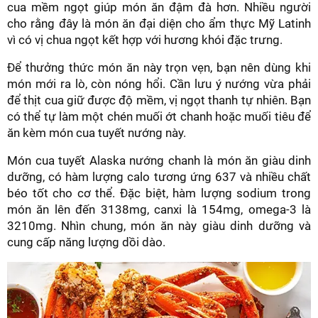
cua mềm ngọt giúp món ăn đậm đà hơn. Nhiều người
cho rằng đây là món ăn đại diện cho ẩm thực Mỹ Latinh
vì có vị chua ngọt kết hợp với hương khói đặc trưng.
Để thưởng thức món ăn này trọn vẹn, bạn nên dùng khi
món mới ra lò, còn nóng hổi. Cần lưu ý nướng vừa phải
để thịt cua giữ được độ mềm, vị ngọt thanh tự nhiên. Bạn
có thể tự làm một chén muối ớt chanh hoặc muối tiêu để
ăn kèm món cua tuyết nướng này.
Món cua tuyết Alaska nướng chanh là món ăn giàu dinh
dưỡng, có hàm lượng calo tương ứng 637 và nhiều chất
béo tốt cho cơ thể. Đặc biệt, hàm lượng sodium trong
món ăn lên đến 3138mg, canxi là 154mg, omega-3 là
3210mg. Nhìn chung, món ăn này giàu dinh dưỡng và
cung cấp năng lượng dồi dào.