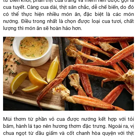
từ biển khơi, phần thịt cua trắng và mềm nên được gọi là
cua tuyết. Càng cua dài, thịt săn chắc, dễ chế biến, do đó
có thể thực hiện nhiều món ăn, đặc biệt là các món
nướng. Điều trong nhất là chọn được loại cua tươi, chất
lượng thì món ăn sẽ hoàn hảo hơn.
Mùi thơm từ phần vỏ cua được nướng kết hợp với tỏi
băm, hành lá tạo nên hương thơm đặc trưng. Ngoài ra, vị
chua ngọt từ dầu giấm và cốt chanh hòa quyện với thịt