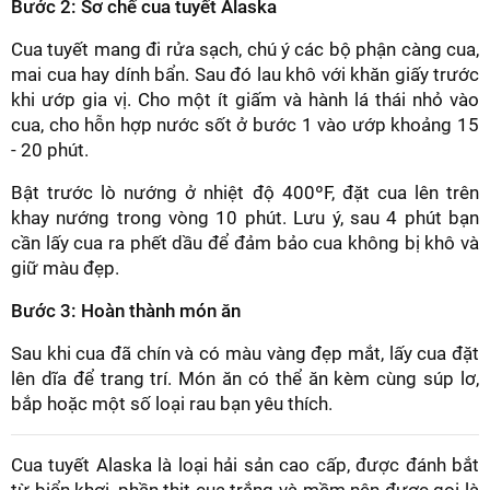
Bước 2: Sơ chế cua tuyết Alaska
Cua tuyết mang đi rửa sạch, chú ý các bộ phận càng cua,
mai cua hay dính bẩn. Sau đó lau khô với khăn giấy trước
khi ướp gia vị. Cho một ít giấm và hành lá thái nhỏ vào
cua, cho hỗn hợp nước sốt ở bước 1 vào ướp khoảng 15
- 20 phút.
Bật trước lò nướng ở nhiệt độ 400ºF, đặt cua lên trên
khay nướng trong vòng 10 phút. Lưu ý, sau 4 phút bạn
cần lấy cua ra phết dầu để đảm bảo cua không bị khô và
giữ màu đẹp.
Bước 3: Hoàn thành món ăn
Sau khi cua đã chín và có màu vàng đẹp mắt, lấy cua đặt
lên dĩa để trang trí. Món ăn có thể ăn kèm cùng súp lơ,
bắp hoặc một số loại rau bạn yêu thích.
Cua tuyết Alaska là loại hải sản cao cấp, được đánh bắt