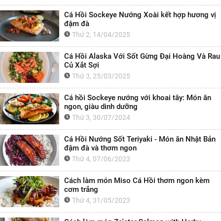
Cá Hồi Sockeye Nướng Xoài kết hợp hương vị
đậm đà
Thứ 2, 14/04/2025
Cá Hồi Alaska Với Sốt Gừng Đại Hoàng Và Rau
Củ Xắt Sợi
Thứ 3, 25/03/2025
Cá hồi Sockeye nướng với khoai tây: Món ăn
ngon, giàu dinh dưỡng
Thứ 3, 30/07/2024
Cá Hồi Nướng Sốt Teriyaki - Món ăn Nhật Bản
đậm đà và thơm ngon
Thứ 4, 07/06/2023
Cách làm món Miso Cá Hồi thơm ngon kèm
cơm trắng
Thứ 4, 31/05/2023