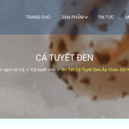
TRANG CHỦ
SẢN PHẨM
TIN TỨC
M
CÁ TUYẾT ĐEN
 ngon từ Cá
Cá tuyết đen
Bít Tết Cá Tuyết Đen Áp Chảo Số