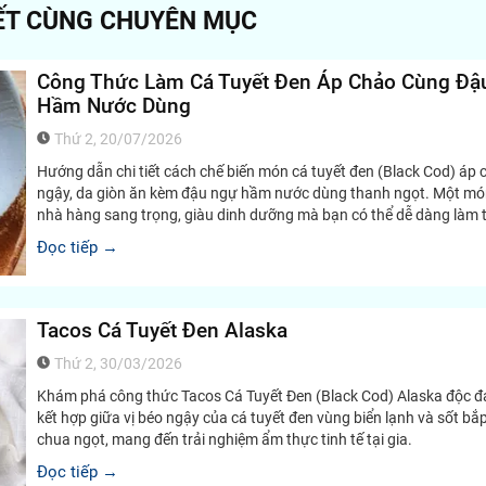
IẾT CÙNG CHUYÊN MỤC
Công Thức Làm Cá Tuyết Đen Áp Chảo Cùng Đậ
Hầm Nước Dùng
Thứ 2, 20/07/2026
Hướng dẫn chi tiết cách chế biến món cá tuyết đen (Black Cod) áp
ngậy, da giòn ăn kèm đậu ngự hầm nước dùng thanh ngọt. Một mó
nhà hàng sang trọng, giàu dinh dưỡng mà bạn có thể dễ dàng làm t
Đọc tiếp →
Tacos Cá Tuyết Đen Alaska
Thứ 2, 30/03/2026
Khám phá công thức Tacos Cá Tuyết Đen (Black Cod) Alaska độc đ
kết hợp giữa vị béo ngậy của cá tuyết đen vùng biển lạnh và sốt bắp
chua ngọt, mang đến trải nghiệm ẩm thực tinh tế tại gia.
Đọc tiếp →