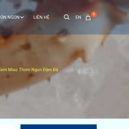
0
EN
ÓN NGON
LIÊN HỆ
t Kem Miso Thơm Ngon Đậm Đà