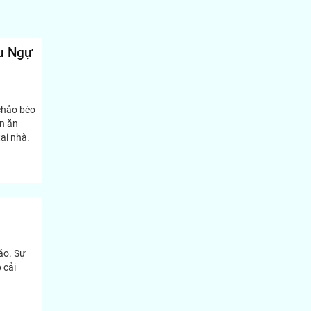
u Ngự
 chảo béo
n ăn
ại nhà.
áo. Sự
 cải